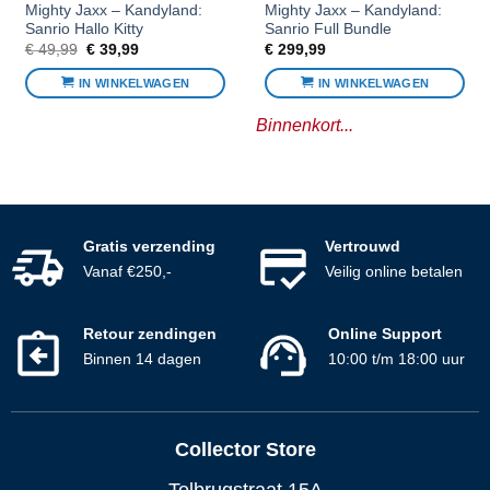
Mighty Jaxx – Kandyland:
Mighty Jaxx – Kandyland:
Sanrio Hallo Kitty
Sanrio Full Bundle
Oorspronkelijke
Huidige
€
49,99
€
39,99
€
299,99
prijs
prijs
was:
is:
IN WINKELWAGEN
IN WINKELWAGEN
€ 49,99.
€ 39,99.
Binnenkort...
Gratis verzending
Vertrouwd
Vanaf €250,-
Veilig online betalen
Retour zendingen
Online Support
Binnen 14 dagen
10:00 t/m 18:00 uur
Collector Store
Tolbrugstraat 15A