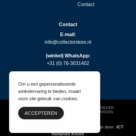
Contact
Contact
E-mail:
info@collectorstore.nl
(winkel) WhatsApp:
+31 (0) 76-3031402
Om u een gepersonaliseerde
winkelervaring te bieden, maakt
onze site gebruik van cookies.
VERZENDING & BETALING
RETOURZENDINGEN
PRIVACY POLICY
ALGEMENE VOORWAARDEN
ACCEPTEREN
WERKEN BIJ COLLECTOR STORE
Copyright 2026 ©
Collector Store
| Webdesign door:
ICT
Hollands Kroon