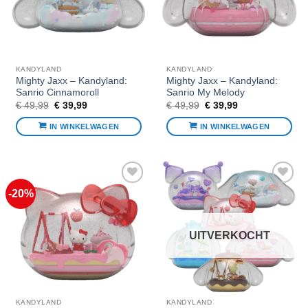
KANDYLAND
KANDYLAND
Mighty Jaxx – Kandyland:
Mighty Jaxx – Kandyland:
Sanrio Cinnamoroll
Sanrio My Melody
Oorspronkelijke
Huidige
Oorspronkelijke
Huidige
€
49,99
€
39,99
€
49,99
€
39,99
prijs
prijs
prijs
prijs
was:
is:
was:
is:
IN WINKELWAGEN
IN WINKELWAGEN
€ 49,99.
€ 39,99.
€ 49,99.
€ 39,99.
-20%
Voeg toe
Voeg toe
aan
aan
favorieten
favorieten
UITVERKOCHT
KANDYLAND
KANDYLAND