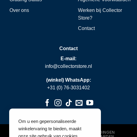
Over ons
Werken bij Collector
Store?
Contact
Contact
E-mail:
info@collectorstore.nl
(winkel) WhatsApp:
+31 (0) 76-3031402
Om u een gepersonaliseerde
winkelervaring te bieden, maakt
VERZENDING & BETALING
RETOURZENDINGEN
onze site gebruik van cookies.
PRIVACY POLICY
ALGEMENE VOORWAARDEN