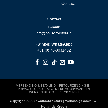
Contact
Contact
E-mail:
info@collectorstore.nl
(winkel) WhatsApp:
+31 (0) 76-3031402
VERZENDING & BETALING
RETOURZENDINGEN
PRIVACY POLICY
ALGEMENE VOORWAARDEN
WERKEN BIJ COLLECTOR STORE
Copyright 2026 ©
Collector Store
| Webdesign door:
ICT
Hollands Kroon