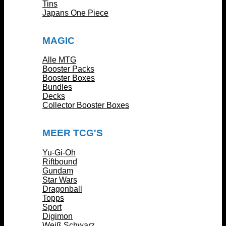
Tins
Japans One Piece
MAGIC
Alle MTG
Booster Packs
Booster Boxes
Bundles
Decks
Collector Booster Boxes
MEER TCG'S
Yu-Gi-Oh
Riftbound
Gundam
Star Wars
Dragonball
Topps
Sport
Digimon
Weiß Schwarz