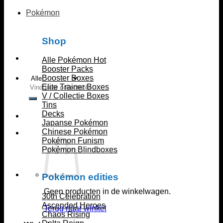
Pokémon
Shop
Alle Pokémon
Booster Packs
Booster Boxes
Zoeken
Elite Trainer Boxes
naar:
V / Collectie Boxes
Tins
Decks
Japanse Pokémon
Chinese Pokémon
Pokémon Funism
Pokémon Blindboxes
Pokémon edities
Geen producten in de winkelwagen.
30th Celebration
Ascended Heroes
Terug naar winkel
Chaos Rising