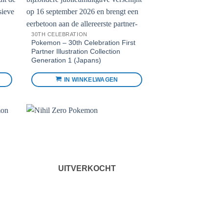
30TH CELEBRATION
Pokemon – 30th Celebration First
Partner Illustration Collection
Generation 1 (Japans)
IN WINKELWAGEN
toe
Voeg toe
n
aan
eten
favorieten
UITVERKOCHT