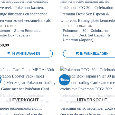
OSTER BOX
30TH CELEBRATION
kémon – Storm Emeralda
Pokemon – 30th Celebration
ster Box (Japans)
Premium Deck Set Espeon &
Umbreon (Japans)
59,99
IN WINKELWAGEN
IN WINKELWAGEN
w
Nieuw
Voeg toe
Voeg 
aan
aa
favorieten
favori
UITVERKOCHT
UITVERKOCHT