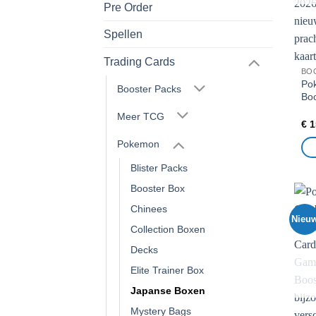
Pre Order
Spellen
Trading Cards
BO
Po
Booster Packs
Boo
Meer TCG
€
1
Pokemon
Blister Packs
Booster Box
Chinees
Nieu
Collection Boxen
Decks
Elite Trainer Box
Japanse Boxen
Mystery Bags