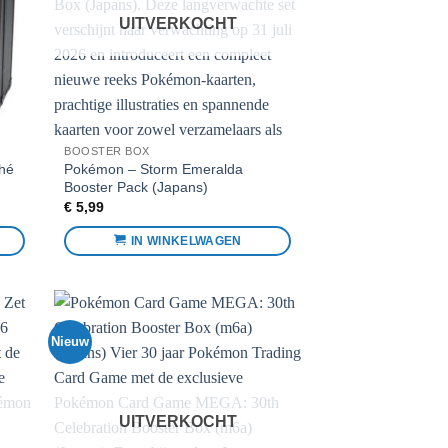
UITVERKOCHT
BOOSTER BOX
ché
Pokémon – Storm Emeralda
Booster Pack (Japans)
€
5,99
IN WINKELWAGEN
Nieuw
toe
Voeg toe
n
aan
eten
favorieten
UITVERKOCHT