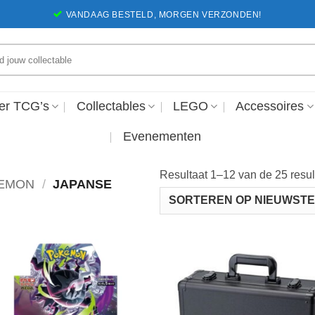
VANDAAG BESTELD, MORGEN VERZONDEN!
en
er TCG’s
Collectables
LEGO
Accessoires
Evenementen
Resultaat 1–12 van de 25 resu
EMON
/
JAPANSE
Voeg toe
Voeg 
aan
aa
favorieten
favori