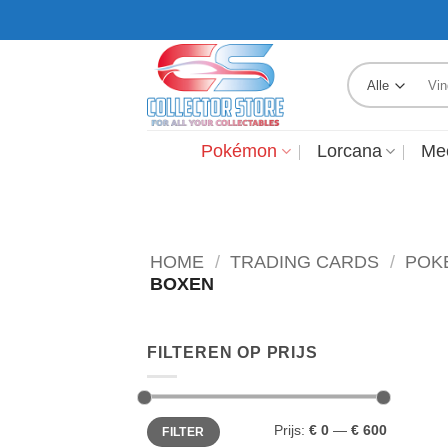
Ga
GRATIS VERZENDING VANAF €250,-
naar
inhoud
Zoek
naar:
Pokémon
Lorcana
Me
HOME
/
TRADING CARDS
/
POK
BOXEN
FILTEREN OP PRIJS
Min.
Max.
Prijs:
€ 0
—
€ 600
FILTER
prijs
prijs