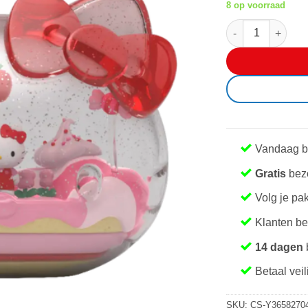
8 op voorraad
wa
Mighty Jaxx - Kan
€ 
Vandaag b
Gratis
bezo
Volg je pa
Klanten b
14 dagen
Betaal veil
SKU:
CS-Y3658270