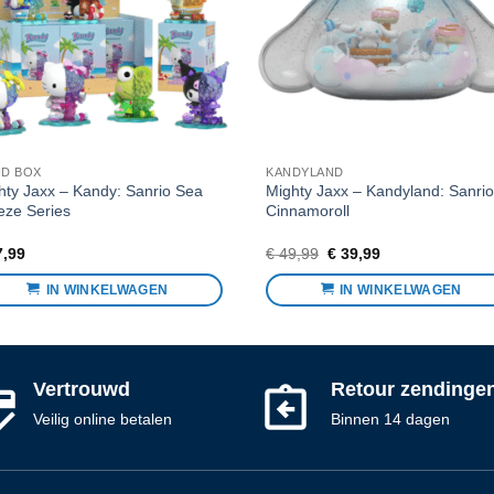
ND BOX
KANDYLAND
hty Jaxx – Kandy: Sanrio Sea
Mighty Jaxx – Kandyland: Sanri
eze Series
Cinnamoroll
Oorspronkelijke
Huidige
,99
€
49,99
€
39,99
prijs
prijs
was:
is:
IN WINKELWAGEN
IN WINKELWAGEN
€ 49,99.
€ 39,99.
Vertrouwd
Retour zendinge
Veilig online betalen
Binnen 14 dagen