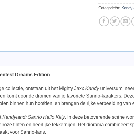
Categorieën:
Kandyl
weetest Dreams Edition
e collectie, ontstaan uit het Mighty Jaxx
Kandy
universum, neem
ven komt door de dromen van je favoriete Sanrio-karakters. De
len binnen hun hoofden, en brengen de rijke verbeelding van e
t
Kandyland: Sanrio Hallo Kitty
. In deze betoverende scène wor
oze tinten en heerlijke lekkernijen. Het diorama combineert sp
aakt voor Sanrio-fans.