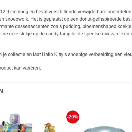
r 12,9 cm hoog en bevat verschillende verwijderbare onderdele
 snoepwolk. Het is geplaatst op een donut-geïnspireerde basis
mante dessertaccenten zoals pudding, bloemenshaped koekjes en
ine roze strikje op de candy-lamp tot de speelse mix van textu
je collectie en laat Hallo Kitty’s snoepige verbeelding een vle
roduct kan variëren.
N
-20%
Voeg toe
Voeg t
aan
aan
favorieten
favorie