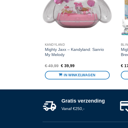
KANDYLAND
BLI
ndy: Sanrio
Mighty Jaxx – Kandyland: Sanrio
Mig
es
My Melody
Bre
Oorspronkelijke
Huidige
€
49,99
€
39,99
€
17
prijs
prijs
was:
is:
NKELWAGEN
IN WINKELWAGEN
€ 49,99.
€ 39,99.
Gratis verzending
Vanaf €250,-