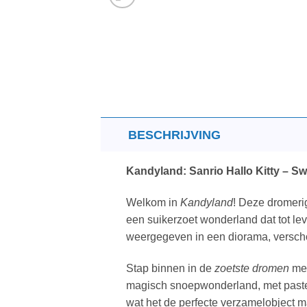
BESCHRIJVING
Kandyland: Sanrio Hallo Kitty – S
Welkom in
Kandyland
! Deze dromerig
een suikerzoet wonderland dat tot le
weergegeven in een diorama, verscho
Stap binnen in de
zoetste dromen
me
magisch snoepwonderland, met pastelr
wat het de perfecte verzamelobject m