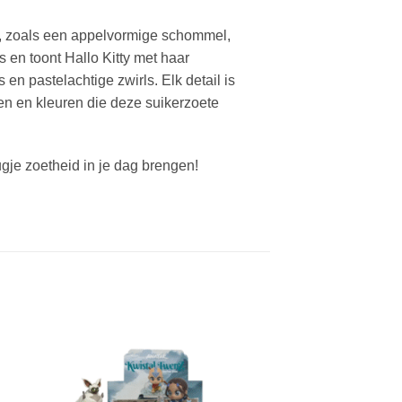
n, zoals een appelvormige schommel,
 en toont Hallo Kitty met haar
 pastelachtige zwirls. Elk detail is
ren en kleuren die deze suikerzoete
ugje zoetheid in je dag brengen!
oe
Voeg toe
aan
ten
favorieten