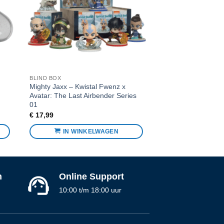
BLIND BOX
o
Mighty Jaxx – Kwistal Fwenz x
Avatar: The Last Airbender Series
01
€
17,99
IN WINKELWAGEN
n
Online Support
10:00 t/m 18:00 uur