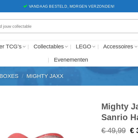
VANDAAG BESTELD, MORGEN VERZONDEN!
en
er TCG’s
Collectables
LEGO
Accessoires
Evenementen
DBOXES
/
MIGHTY JAXX
Mighty J
Sanrio Ha
Voeg toe
aan
Oo
€
49,99
€
favorieten
pr