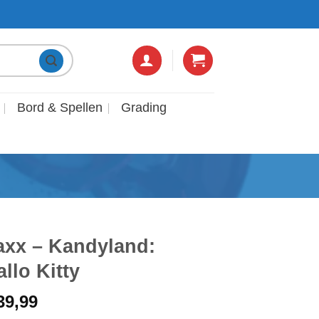
4,8/5 OP GOOGLE!
6 DAGEN P
Bord & Spellen
Grading
axx – Kandyland:
llo Kitty
rspronkelijke
Huidige
39,99
ijs
prijs