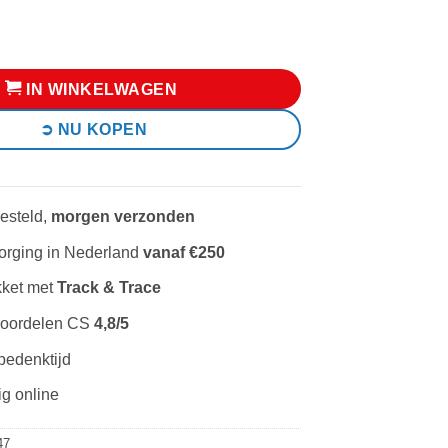
s:
is:
dyland: Sanrio Hallo Kitty aantal
49,99.
€ 39,99.
IN WINKELWAGEN
NU KOPEN
esteld,
morgen verzonden
rging in Nederland
vanaf €250
kket met
Track & Trace
eoordelen CS
4,8/5
bedenktijd
ig online
47