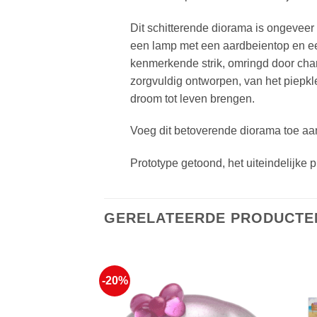
Dit schitterende diorama is ongevee
een lamp met een aardbeientop en een
kenmerkende strik, omringd door char
zorgvuldig ontworpen, van het piepkle
droom tot leven brengen.
Voeg dit betoverende diorama toe aan 
Prototype getoond, het uiteindelijke p
GERELATEERDE PRODUCTE
-20%
Voeg toe
Voeg toe
aan
aan
favorieten
favorieten