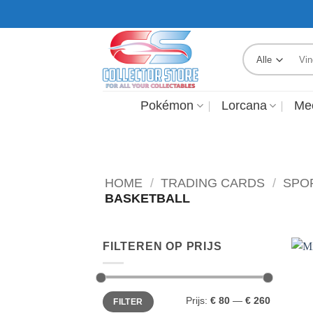
Ga
GRATIS VERZENDING VANAF €250,-
naar
inhoud
Zoek
naar:
Pokémon
Lorcana
Me
HOME
/
TRADING CARDS
/
SPO
BASKETBALL
FILTEREN OP PRIJS
Min.
Max.
Prijs:
€ 80
—
€ 260
FILTER
prijs
prijs