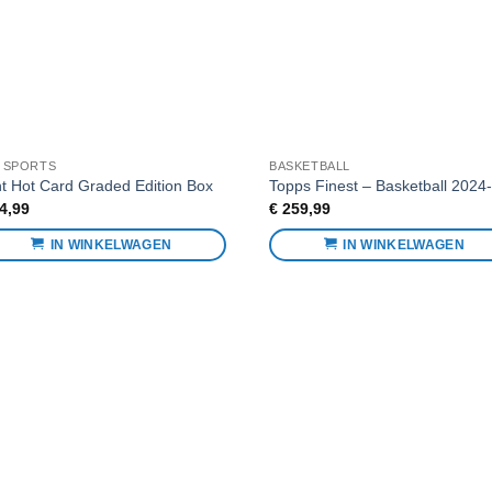
L SPORTS
BASKETBALL
t Hot Card Graded Edition Box
Topps Finest – Basketball 2024
4,99
€
259,99
IN WINKELWAGEN
IN WINKELWAGEN