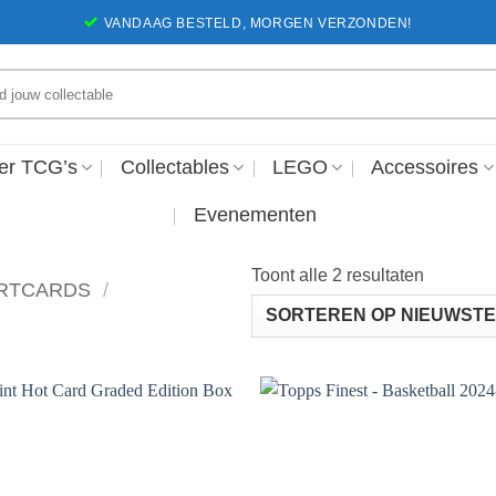
VANDAAG BESTELD, MORGEN VERZONDEN!
en
er TCG’s
Collectables
LEGO
Accessoires
Evenementen
Gesortee
Toont alle 2 resultaten
RTCARDS
/
op
nieuwste
Voeg toe
Voeg 
aan
aa
favorieten
favori