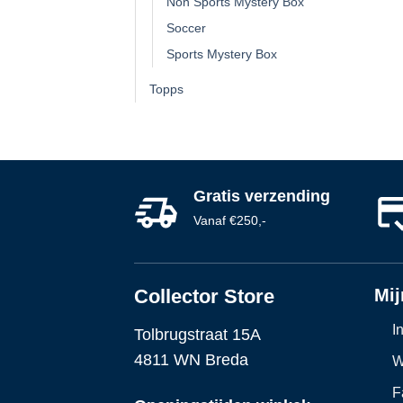
Non Sports Mystery Box
Soccer
Sports Mystery Box
Topps
Gratis verzending
Vanaf €250,-
Collector Store
Mij
I
Tolbrugstraat 15A
4811 WN Breda
W
F