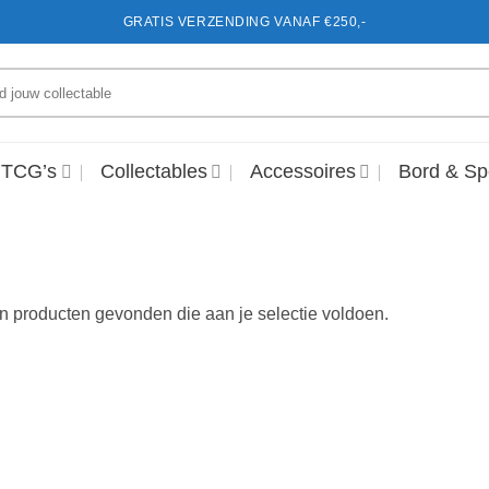
GRATIS VERZENDING VANAF €250,-
en
 TCG’s
Collectables
Accessoires
Bord & Sp
 producten gevonden die aan je selectie voldoen.