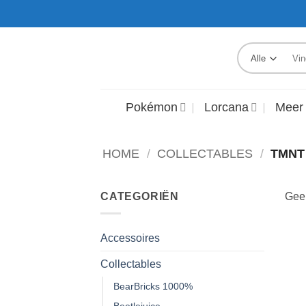
Ga
naar
inhoud
Zoek
naar:
Pokémon
Lorcana
Meer
HOME
/
COLLECTABLES
/
TMNT
CATEGORIËN
Geen
Accessoires
Collectables
BearBricks 1000%
Beetlejuice