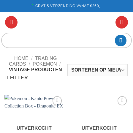
Ga
GRATIS VERZENDING VANAF €250,-
naar
inhoud
Zoeken
naar:
HOME
/
TRADING
CARDS
/
POKEMON
/
VINTAGE PRODUCTEN
FILTER
Voeg toe
Voeg toe
aan
aan
favorieten
favorieten
UITVERKOCHT
UITVERKOCHT