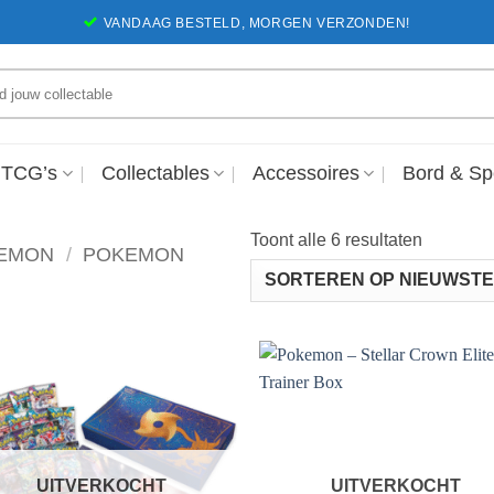
VANDAAG BESTELD, MORGEN VERZONDEN!
en
 TCG’s
Collectables
Accessoires
Bord & Sp
Gesortee
Toont alle 6 resultaten
EMON
/
POKEMON
op
nieuwste
Voeg toe
Voeg 
aan
aa
favorieten
favori
UITVERKOCHT
UITVERKOCHT