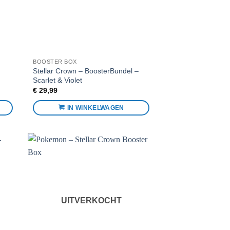
BOOSTER BOX
Stellar Crown – BoosterBundel –
Scarlet & Violet
€
29,99
IN WINKELWAGEN
toe
Voeg toe
n
aan
eten
favorieten
UITVERKOCHT