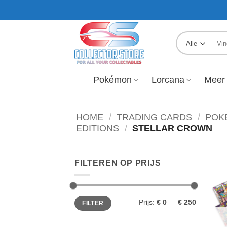
Ga
GRATIS VERZENDING VANAF €250,-
naar
inhoud
Zoek
naar:
Pokémon
Lorcana
Meer
HOME
/
TRADING CARDS
/
POK
EDITIONS
/
STELLAR CROWN
FILTEREN OP PRIJS
Min.
Max.
Prijs:
€ 0
—
€ 250
FILTER
prijs
prijs