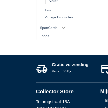
VStar
Tins
Vintage Producten
SportCards
Topps
Gratis verzending
Vanaf €250,-
Collector Store
Mij
I
Tolbrugstraat 15A