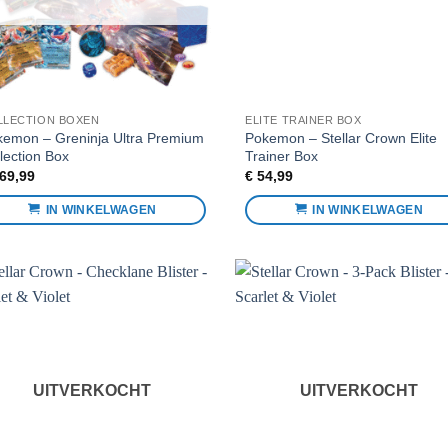
LLECTION BOXEN
ELITE TRAINER BOX
emon – Greninja Ultra Premium
Pokemon – Stellar Crown Elite
lection Box
Trainer Box
69,99
€
54,99
IN WINKELWAGEN
IN WINKELWAGEN
Voeg toe
Voeg 
aan
aa
favorieten
favori
UITVERKOCHT
UITVERKOCHT