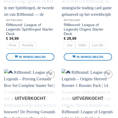
RIFTBOUND
RIFTBOUND
Riftbound: League of
Riftbound: League of
Legends Spiritforged Starter
Legends Origins Starter
Deck
Deck
€
34,99
€
29,99
Fiora
Rumble
Jinx
Viktor
Lee Sin
IN WINKELWAGEN
IN WINKELWAGEN
Dit
Dit
product
product
heeft
heeft
meerdere
meerdere
Voeg toe
Voeg toe
variaties.
variaties.
aan
aan
favorieten
favorieten
Deze
Deze
optie
optie
UITVERKOCHT
UITVERKOCHT
kan
kan
gekozen
gekozen
worden
worden