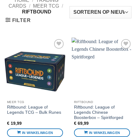
HOME
/
TRADING
CARDS
/
MEER TCG
/
RIFTBOUND
FILTER
Voeg toe
Voeg toe
aan
aan
favorieten
favorieten
MEER TCG
RIFTBOUND
Riftbound: League of
Riftbound: League of
Legends TCG – Bulk Runes
Legends Chinese
Boosterbox – Spiritforged
€
19,99
€
69,99
IN WINKELWAGEN
IN WINKELWAGEN