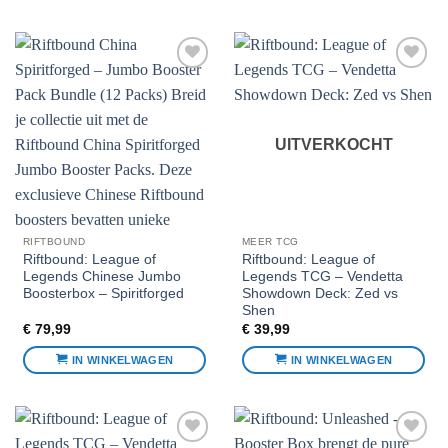
Voeg toe
Voeg toe
aan
aan
favorieten
favorieten
UITVERKOCHT
RIFTBOUND
MEER TCG
Riftbound: League of
Riftbound: League of
Legends Chinese Jumbo
Legends TCG – Vendetta
Boosterbox – Spiritforged
Showdown Deck: Zed vs
Shen
€
79,99
€
39,99
IN WINKELWAGEN
IN WINKELWAGEN