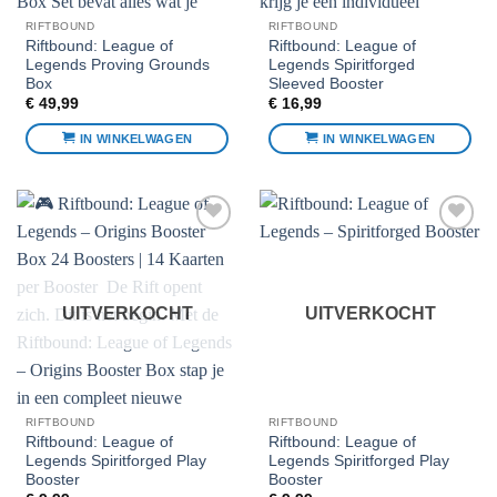
op
op
de
de
RIFTBOUND
RIFTBOUND
Riftbound: League of
Riftbound: League of
productpagina
productpagina
Legends Proving Grounds
Legends Spiritforged
Box
Sleeved Booster
€
49,99
€
16,99
IN WINKELWAGEN
IN WINKELWAGEN
Voeg toe
Voeg toe
aan
aan
favorieten
favorieten
UITVERKOCHT
UITVERKOCHT
RIFTBOUND
RIFTBOUND
Riftbound: League of
Riftbound: League of
Legends Spiritforged Play
Legends Spiritforged Play
Booster
Booster