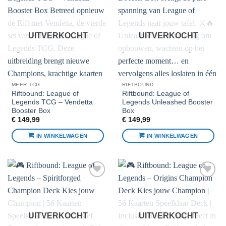
Voeg toe
Voeg toe
aan
aan
favorieten
favorieten
UITVERKOCHT
UITVERKOCHT
MEER TCG
RIFTBOUND
Riftbound: League of
Riftbound: League of
Legends TCG – Vendetta
Legends Unleashed Booster
Booster Box
Box
€
149,99
€
149,99
IN WINKELWAGEN
IN WINKELWAGEN
Voeg toe
Voeg toe
aan
aan
favorieten
favorieten
UITVERKOCHT
UITVERKOCHT