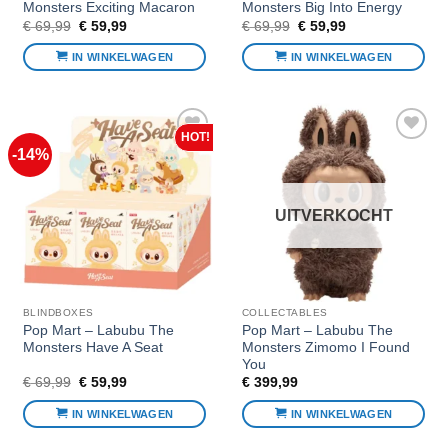
Monsters Exciting Macaron
Monsters Big Into Energy
Oorspronkelijke
Huidige
Oorspronkelijke
Huidige
€
69,99
€
59,99
€
69,99
€
59,99
prijs
prijs
prijs
prijs
was:
is:
was:
is:
IN WINKELWAGEN
IN WINKELWAGEN
€ 69,99.
€ 59,99.
€ 69,99.
€ 59,99.
-14%
Voeg toe
Voeg toe
aan
aan
favorieten
favorieten
UITVERKOCHT
BLINDBOXES
COLLECTABLES
Pop Mart – Labubu The
Pop Mart – Labubu The
Monsters Have A Seat
Monsters Zimomo I Found
You
Oorspronkelijke
Huidige
€
69,99
€
59,99
€
399,99
prijs
prijs
was:
is:
IN WINKELWAGEN
IN WINKELWAGEN
€ 69,99.
€ 59,99.