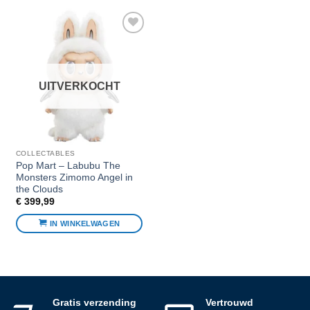
Voeg toe
aan
favorieten
UITVERKOCHT
COLLECTABLES
Pop Mart – Labubu The
Monsters Zimomo Angel in
the Clouds
€
399,99
IN WINKELWAGEN
Gratis verzending
Vertrouwd