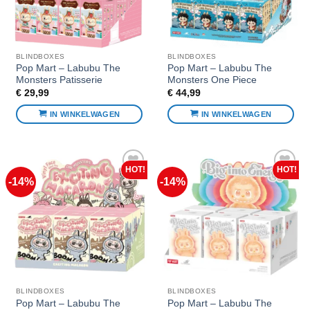
BLINDBOXES
BLINDBOXES
Pop Mart – Labubu The
Pop Mart – Labubu The
Monsters Patisserie
Monsters One Piece
€
29,99
€
44,99
IN WINKELWAGEN
IN WINKELWAGEN
-14%
-14%
Voeg toe
Voeg toe
aan
aan
favorieten
favorieten
BLINDBOXES
BLINDBOXES
Pop Mart – Labubu The
Pop Mart – Labubu The