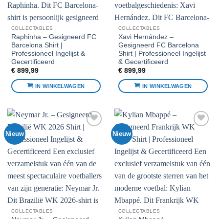
COLLECTABLES
COLLECTABLES
Raphinha – Gesigneerd FC
Xavi Hernández –
Barcelona Shirt |
Gesigneerd FC Barcelona
Professioneel Ingelijst &
Shirt | Professioneel Ingelijst
Gecertificeerd
& Gecertificeerd
€
899,99
€
899,99
IN WINKELWAGEN
IN WINKELWAGEN
Nieuw
Nieuw
Voeg toe
Voeg toe
aan
aan
favorieten
favorieten
COLLECTABLES
COLLECTABLES