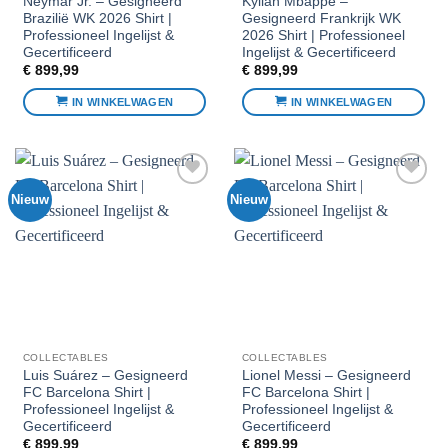
Neymar Jr. – Gesigneerd
Kylian Mbappé –
Brazilië WK 2026 Shirt |
Gesigneerd Frankrijk WK
Professioneel Ingelijst &
2026 Shirt | Professioneel
Gecertificeerd
Ingelijst & Gecertificeerd
€
899,99
€
899,99
IN WINKELWAGEN
IN WINKELWAGEN
Nieuw
Nieuw
Voeg toe
Voeg toe
aan
aan
favorieten
favorieten
COLLECTABLES
COLLECTABLES
Luis Suárez – Gesigneerd
Lionel Messi – Gesigneerd
FC Barcelona Shirt |
FC Barcelona Shirt |
Professioneel Ingelijst &
Professioneel Ingelijst &
Gecertificeerd
Gecertificeerd
€
899,99
€
899,99