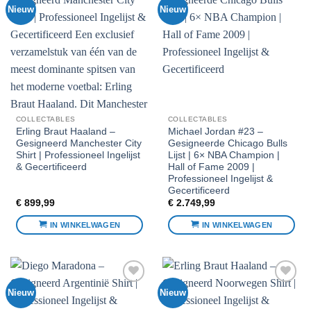
Nieuw
Nieuw
Voeg toe
Voeg toe
aan
aan
favorieten
favorieten
COLLECTABLES
COLLECTABLES
Erling Braut Haaland –
Michael Jordan #23 –
Gesigneerd Manchester City
Gesigneerde Chicago Bulls
Shirt | Professioneel Ingelijst
Lijst | 6× NBA Champion |
& Gecertificeerd
Hall of Fame 2009 |
Professioneel Ingelijst &
Gecertificeerd
€
899,99
€
2.749,99
IN WINKELWAGEN
IN WINKELWAGEN
Nieuw
Nieuw
Voeg toe
Voeg toe
aan
aan