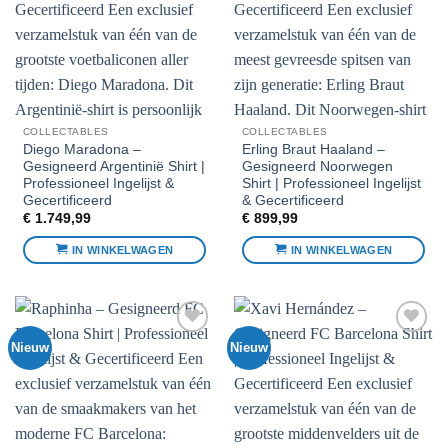
favorieten
favorieten
COLLECTABLES
COLLECTABLES
Diego Maradona –
Erling Braut Haaland –
Gesigneerd Argentinië Shirt |
Gesigneerd Noorwegen
Professioneel Ingelijst &
Shirt | Professioneel Ingelijst
Gecertificeerd
& Gecertificeerd
€
1.749,99
€
899,99
IN WINKELWAGEN
IN WINKELWAGEN
Nieuw
Nieuw
Voeg toe
Voeg toe
aan
aan
favorieten
favorieten