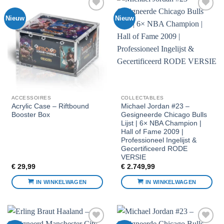
Nieuw
Nieuw
Voeg toe
Voeg toe
aan
aan
favorieten
favorieten
ACCESSOIRES
COLLECTABLES
Acrylic Case – Riftbound
Michael Jordan #23 –
Booster Box
Gesigneerde Chicago Bulls
Lijst | 6× NBA Champion |
Hall of Fame 2009 |
Professioneel Ingelijst &
Gecertificeerd RODE
VERSIE
€
29,99
€
2.749,99
IN WINKELWAGEN
IN WINKELWAGEN