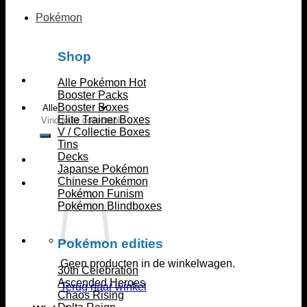
Pokémon
Shop
Alle Pokémon
Booster Packs
Booster Boxes
Zoeken
Elite Trainer Boxes
naar:
V / Collectie Boxes
Tins
Decks
Japanse Pokémon
Chinese Pokémon
Pokémon Funism
Pokémon Blindboxes
Pokémon edities
Geen producten in de winkelwagen.
30th Celebration
Ascended Heroes
Terug naar winkel
Chaos Rising