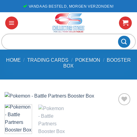
Ga
VANDAAG BESTELD, MORGEN VERZONDEN!
naar
inhoud
Zoeken
naar:
HOME
/
TRADING CARDS
/
POKEMON
/
BOOSTER
BOX
Voeg toe
aan
favorieten