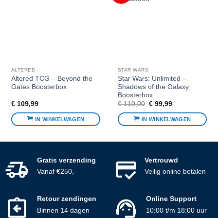
favorieten
favorieten
ALTERED
STAR WARS
Altered TCG – Beyond the
Star Wars: Unlimited –
Gates Boosterbox
Shadows of the Galaxy
Boosterbox
Oorspronkelijke
Huidige
€
109,99
€
110,00
€
99,99
prijs
prijs
was:
is:
IN WINKELWAGEN
IN WINKELWAGEN
€ 110,00.
€ 99,99.
Gratis verzending
Vertrouwd
Vanaf €250,-
Veilig online betalen
Retour zendingen
Online Support
Binnen 14 dagen
10:00 t/m 18:00 uur