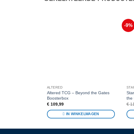
-9%
Voeg toe
aan
favorieten
ALTERED
STA
Altered TCG – Beyond the Gates
Sta
Boosterbox
the
€
109,99
€
11
IN WINKELWAGEN