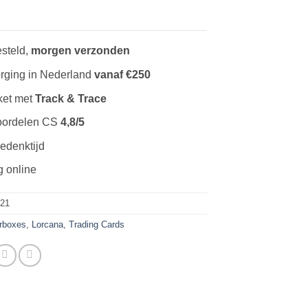
steld,
morgen verzonden
rging in Nederland
vanaf €250
ket met
Track & Trace
oordelen CS
4,8/5
edenktijd
g online
21
rboxes
,
Lorcana
,
Trading Cards