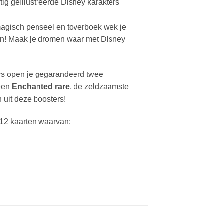
g geïllustreerde Disney karakters
 magisch penseel en toverboek wek je
ken! Maak je dromen waar met Disney
ers open je gegarandeerd twee
 een
Enchanted rare
, de zeldzaamste
 uit deze boosters!
12 kaarten waarvan: