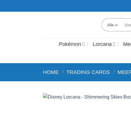
Ga
naar
inhoud
Zoek
naar:
Pokémon
Lorcana
Me
HOME
/
TRADING CARDS
/
MEE