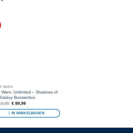
Voeg toe
aan
favorieten
R WARS
r Wars: Unlimited – Shadows of
 Galaxy Boosterbox
Oorspronkelijke
Huidige
0,00
€
99,99
prijs
prijs
was:
is:
IN WINKELWAGEN
€ 110,00.
€ 99,99.