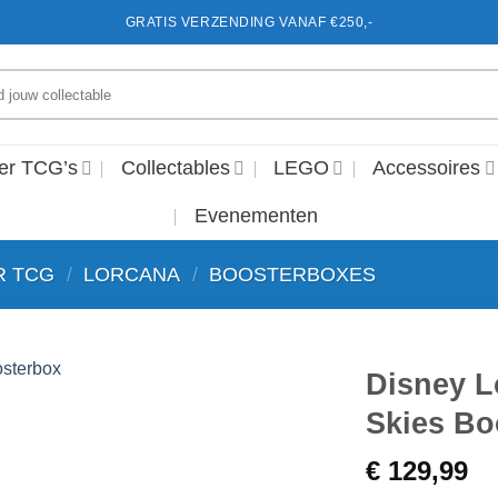
GRATIS VERZENDING VANAF €250,-
en
er TCG’s
Collectables
LEGO
Accessoires
Evenementen
R TCG
/
LORCANA
/
BOOSTERBOXES
Disney L
Skies Bo
Voeg toe
aan
€
129,99
favorieten