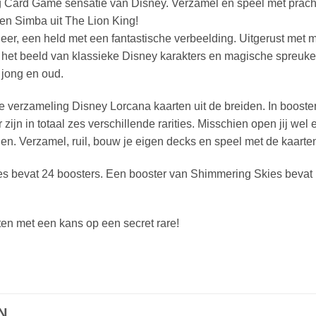
 Card Game sensatie van Disney. Verzamel en speel met prachti
en Simba uit The Lion King!
ineer, een held met een fantastische verbeelding. Uitgerust met
 in het beeld van klassieke Disney karakters en magische spreu
 jong en oud.
je verzameling Disney Lorcana kaarten uit de breiden. In boost
 zijn in totaal zes verschillende rarities. Misschien open jij wel
den. Verzamel, ruil, bouw je eigen decks en speel met de kaarten
s bevat 24 boosters. Een booster van Shimmering Skies bevat 
rten met een kans op een secret rare!
N