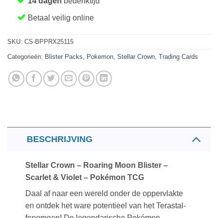
14 dagen
bedenktijd
Betaal veilig online
SKU:
CS-BPPRX25115
Categorieën:
Blister Packs
,
Pokemon
,
Stellar Crown
,
Trading Cards
BESCHRIJVING
Stellar Crown – Roaring Moon Blister –
Scarlet & Violet – Pokémon TCG
Daal af naar een wereld onder de oppervlakte
en ontdek het ware potentieel van het Terastal-
fenomeen! De legendarische Pokémon