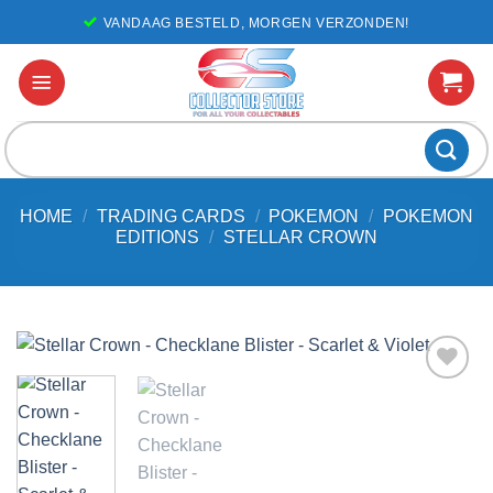
Ga
VANDAAG BESTELD, MORGEN VERZONDEN!
naar
inhoud
Zoeken
naar:
HOME
/
TRADING CARDS
/
POKEMON
/
POKEMON
EDITIONS
/
STELLAR CROWN
Voeg toe
aan
favorieten