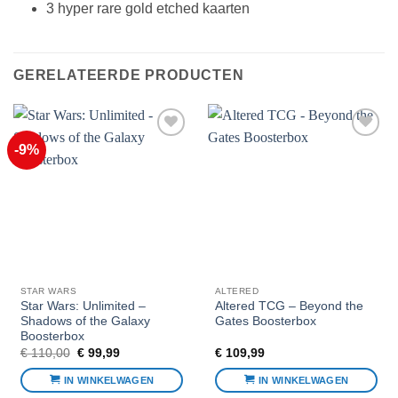
3 hyper rare gold etched kaarten
GERELATEERDE PRODUCTEN
-9%
Voeg toe
Voeg toe
aan
aan
favorieten
favorieten
STAR WARS
ALTERED
Star Wars: Unlimited –
Altered TCG – Beyond the
Shadows of the Galaxy
Gates Boosterbox
Boosterbox
Oorspronkelijke
Huidige
€
110,00
€
99,99
€
109,99
prijs
prijs
was:
is:
IN WINKELWAGEN
IN WINKELWAGEN
€ 110,00.
€ 99,99.