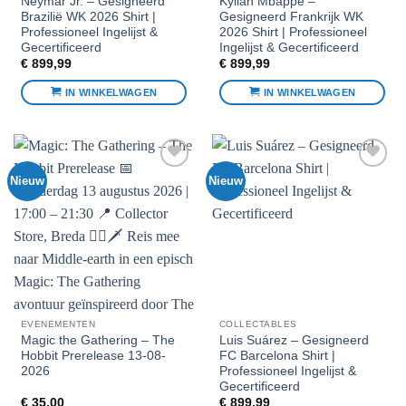
Neymar Jr. – Gesigneerd
Kylian Mbappé –
Brazilië WK 2026 Shirt |
Gesigneerd Frankrijk WK
Professioneel Ingelijst &
2026 Shirt | Professioneel
Gecertificeerd
Ingelijst & Gecertificeerd
€
899,99
€
899,99
IN WINKELWAGEN
IN WINKELWAGEN
Nieuw
Nieuw
Voeg toe
Voeg toe
aan
aan
favorieten
favorieten
EVENEMENTEN
COLLECTABLES
Magic the Gathering – The
Luis Suárez – Gesigneerd
Hobbit Prerelease 13-08-
FC Barcelona Shirt |
2026
Professioneel Ingelijst &
Gecertificeerd
€
35,00
€
899,99