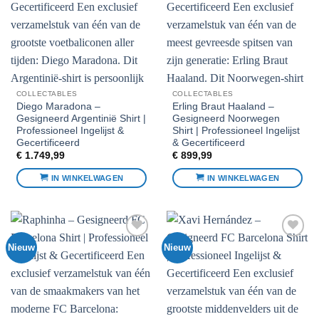
favorieten
favorieten
COLLECTABLES
COLLECTABLES
Diego Maradona –
Erling Braut Haaland –
Gesigneerd Argentinië Shirt |
Gesigneerd Noorwegen
Professioneel Ingelijst &
Shirt | Professioneel Ingelijst
Gecertificeerd
& Gecertificeerd
€
1.749,99
€
899,99
IN WINKELWAGEN
IN WINKELWAGEN
Nieuw
Nieuw
Voeg toe
Voeg toe
aan
aan
favorieten
favorieten