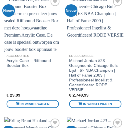
Nieuw
Nieuw
Voeg toe
Voeg toe
aan
aan
favorieten
favorieten
ACCESSOIRES
COLLECTABLES
Acrylic Case – Riftbound
Michael Jordan #23 –
Booster Box
Gesigneerde Chicago Bulls
Lijst | 6× NBA Champion |
Hall of Fame 2009 |
Professioneel Ingelijst &
Gecertificeerd RODE
VERSIE
€
29,99
€
2.749,99
IN WINKELWAGEN
IN WINKELWAGEN