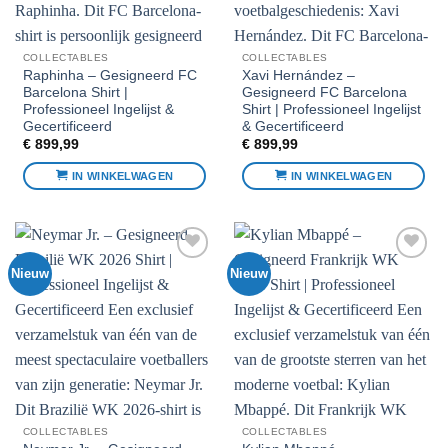
COLLECTABLES
COLLECTABLES
Raphinha – Gesigneerd FC
Xavi Hernández –
Barcelona Shirt |
Gesigneerd FC Barcelona
Professioneel Ingelijst &
Shirt | Professioneel Ingelijst
Gecertificeerd
& Gecertificeerd
€
899,99
€
899,99
IN WINKELWAGEN
IN WINKELWAGEN
Nieuw
Nieuw
Voeg toe
Voeg toe
aan
aan
favorieten
favorieten
COLLECTABLES
COLLECTABLES