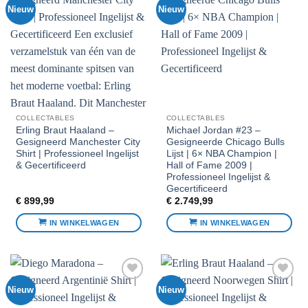
Nieuw
Nieuw
Voeg toe
Voeg toe
aan
aan
favorieten
favorieten
COLLECTABLES
COLLECTABLES
Erling Braut Haaland –
Michael Jordan #23 –
Gesigneerd Manchester City
Gesigneerde Chicago Bulls
Shirt | Professioneel Ingelijst
Lijst | 6× NBA Champion |
& Gecertificeerd
Hall of Fame 2009 |
Professioneel Ingelijst &
Gecertificeerd
€
899,99
€
2.749,99
IN WINKELWAGEN
IN WINKELWAGEN
Nieuw
Nieuw
Voeg toe
Voeg toe
aan
aan