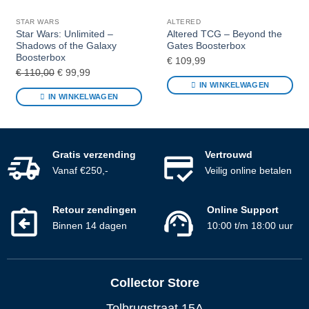
STAR WARS
ALTERED
Star Wars: Unlimited –
Altered TCG – Beyond the
Shadows of the Galaxy
Gates Boosterbox
Boosterbox
€
109,99
Oorspronkelijke
Huidige
€
110,00
€
99,99
IN WINKELWAGEN
prijs
prijs
IN WINKELWAGEN
was:
is:
€ 110,00.
€ 99,99.
Gratis verzending
Vertrouwd
Vanaf €250,-
Veilig online betalen
Retour zendingen
Online Support
Binnen 14 dagen
10:00 t/m 18:00 uur
Collector Store
Tolbrugstraat 15A