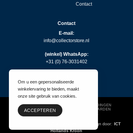
Contact
Contact
E-mail:
info@collectorstore.nl
(winkel) WhatsApp:
+31 (0) 76-3031402
Om u een gepersonaliseerde
winkelervaring te bieden, maakt
onze site gebruik van cookies.
VERZENDING & BETALING
RETOURZENDINGEN
PRIVACY POLICY
ALGEMENE VOORWAARDEN
ACCEPTEREN
WERKEN BIJ COLLECTOR STORE
Copyright 2026 ©
Collector Store
| Webdesign door:
ICT
Hollands Kroon