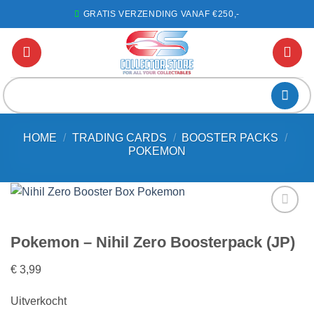
Ga
GRATIS VERZENDING VANAF €250,-
naar
inhoud
Zoeken
naar:
HOME
/
TRADING CARDS
/
BOOSTER PACKS
/
POKEMON
Voeg toe
Pokemon – Nihil Zero Boosterpack (JP)
aan
favorieten
€
3,99
Uitverkocht