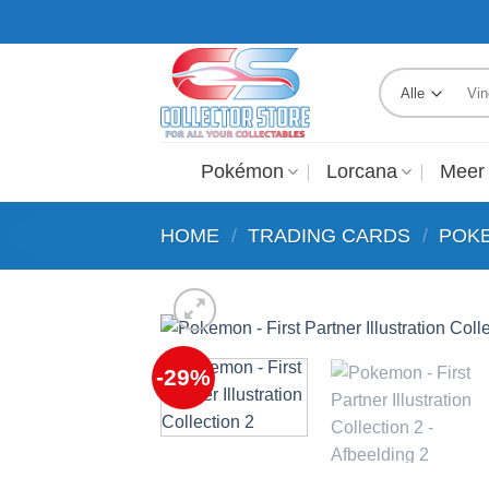
Ga
GRATIS VERZENDING VANAF €250,-
naar
inhoud
Zoek
naar:
Pokémon
Lorcana
Meer
HOME
/
TRADING CARDS
/
POK
-29%