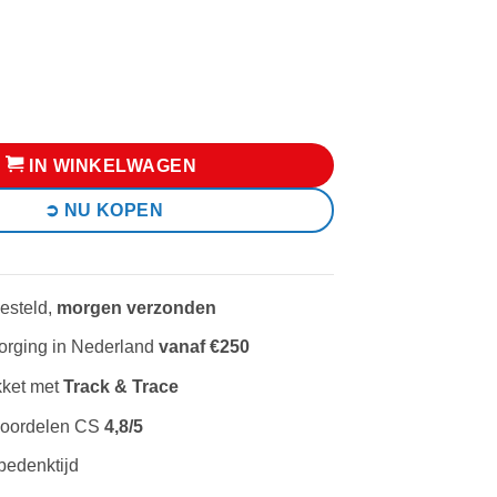
69,99.
€ 49,99.
rtner Illustration Collection 2 aantal
IN WINKELWAGEN
NU KOPEN
esteld,
morgen verzonden
rging in Nederland
vanaf €250
kket met
Track & Trace
eoordelen CS
4,8/5
bedenktijd