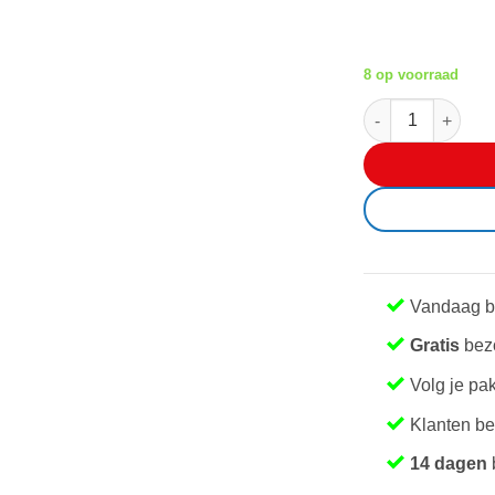
€ 
8 op voorraad
Pokemon - First Pa
Vandaag b
Gratis
bezo
Volg je pa
Klanten b
14 dagen