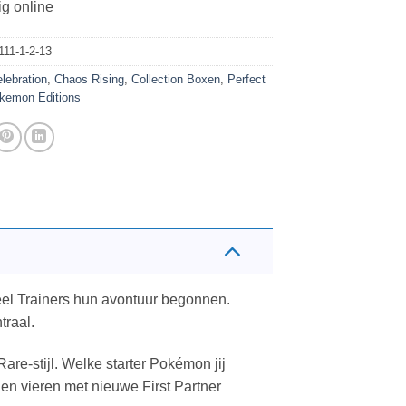
ig online
11-1-2-13
lebration
,
Chaos Rising
,
Collection Boxen
,
Perfect
kemon Editions
eel Trainers hun avontuur begonnen.
traal.
re-stijl. Welke starter Pokémon jij
len vieren met nieuwe First Partner