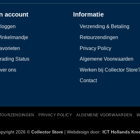
n account
Informatie
nloggen
Verzending & Betaling
inkelmandje
Retourzendingen
avorieten
Privacy Policy
rading Status
Algemene Voorwaarden
ver ons
Werken bij Collector Store
Contact
TOURZENDINGEN
PRIVACY POLICY
ALGEMENE VOORWAARDEN
W
pyright 2026 ©
Collector Store
| Webdesign door:
ICT Hollands Kro