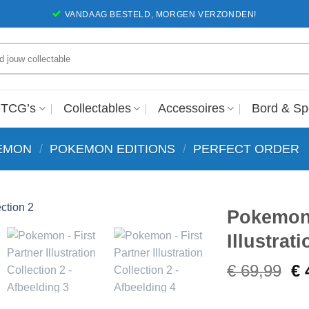
VANDAAG BESTELD, MORGEN VERZONDEN!
en
 TCG’s
Collectables
Accessoires
Bord & Sp
EMON
/
POKEMON EDITIONS
/
PERFECT ORDER
Pokemon 
Illustrat
Voeg toe
aan
Oo
€
69,99
€
favorieten
pr
wa