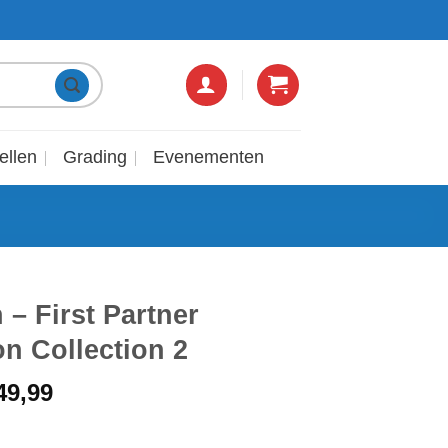
4,8/5 OP GOOGLE!
6 DAGEN P
ellen
Grading
Evenementen
– First Partner
ion Collection 2
rspronkelijke
Huidige
49,99
ijs
prijs
s:
is: