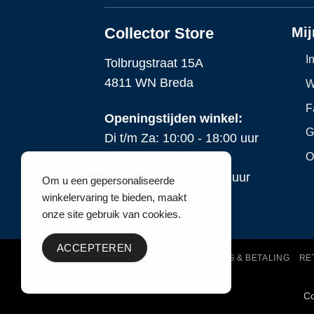
Collector Store
Mij
I
Tolbrugstraat 15A
4811 WN Breda
W
F
Openingstijden winkel:
G
Di t/m Za: 10:00 - 18:00 uur
O
Do: 10:00 -
21:00
uur
Zondag: 12:00 - 17:00 uur
Om u een gepersonaliseerde
winkelervaring te bieden, maakt
onze site gebruik van cookies.
ACCEPTEREN
VERZENDING & BETALING
RE
Co