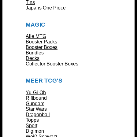
Tins
Japans One Piece
MAGIC
Alle MTG
Booster Packs
Booster Boxes
Bundles
Decks
Collector Booster Boxes
MEER TCG'S
Yu-Gi-Oh
Riftbound
Gundam
Star Wars
Dragonball
Topps
Sport
Digimon
Weiß Schwarz