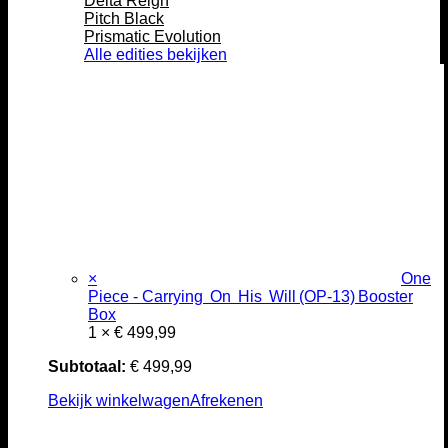
Delta Reign
Pitch Black
Prismatic Evolution
Alle edities bekijken
×
One
Piece - Carrying On His Will (OP‑13) Booster
Box
1 ×
€
499,99
Subtotaal:
€
499,99
Bekijk winkelwagen
Afrekenen