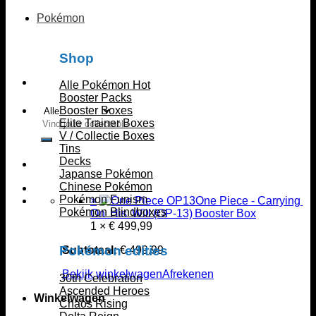
Pokémon
Shop
Alle Pokémon
Booster Packs
Booster Boxes
Zoeken
Elite Trainer Boxes
naar:
V / Collectie Boxes
Tins
Decks
Japanse Pokémon
Chinese Pokémon
Pokémon Funism
×
One Piece - Carrying
Pokémon Blindboxes
On His Will (OP‑13) Booster Box
1 ×
€
499,99
Pokémon edities
Subtotaal:
€
499,99
Bekijk winkelwagen
Afrekenen
30th Celebration
Ascended Heroes
Winkelwagen
Chaos Rising