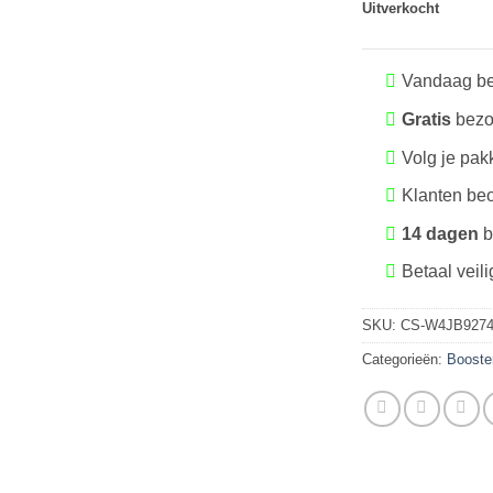
Uitverkocht
Vandaag be
Gratis
bezo
Volg je pak
Klanten be
14 dagen
b
Betaal veili
SKU:
CS-W4JB92742
Categorieën:
Booste