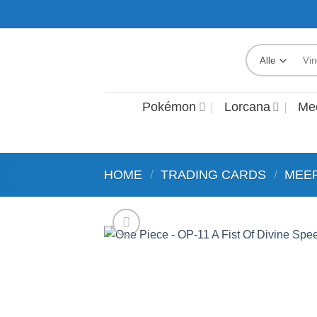
Ga
naar
inhoud
Zoek
naar:
Pokémon
Lorcana
Me
HOME
/
TRADING CARDS
/
MEE