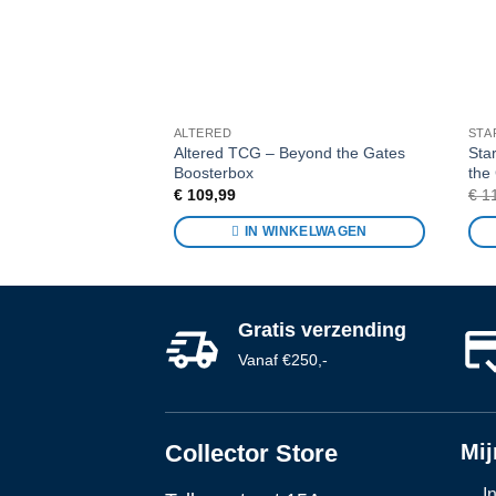
ALTERED
STA
Altered TCG – Beyond the Gates
Sta
Boosterbox
the
€
109,99
€
11
IN WINKELWAGEN
Gratis verzending
Vanaf €250,-
Collector Store
Mij
I