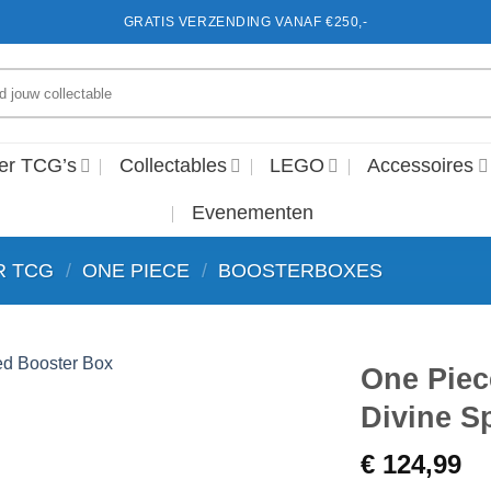
GRATIS VERZENDING VANAF €250,-
en
er TCG’s
Collectables
LEGO
Accessoires
Evenementen
R TCG
/
ONE PIECE
/
BOOSTERBOXES
One Piec
Divine S
Voeg toe
aan
€
124,99
favorieten