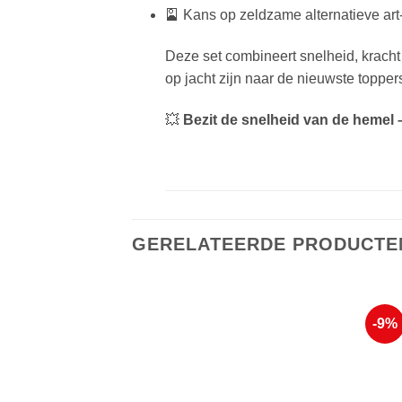
🎴 Kans op zeldzame alternatieve art-
Deze set combineert snelheid, kracht 
op jacht zijn naar de nieuwste topper
💥
Bezit de snelheid van de hemel –
GERELATEERDE PRODUCTE
-9%
Voeg toe
aan
favorieten