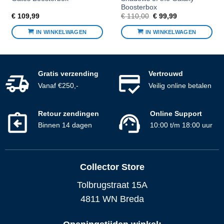
Boosterbox
Oorspronkelijke
Huidige
€
109,99
€
110,00
€
99,99
prijs
prijs
was:
is:
IN WINKELWAGEN
IN WINKELWAGEN
€ 110,00.
€ 99,99.
Gratis verzending
Vertrouwd
Vanaf €250,-
Veilig online betalen
Retour zendingen
Online Support
Binnen 14 dagen
10:00 t/m 18:00 uur
Collector Store
Tolbrugstraat 15A
4811 WN Breda