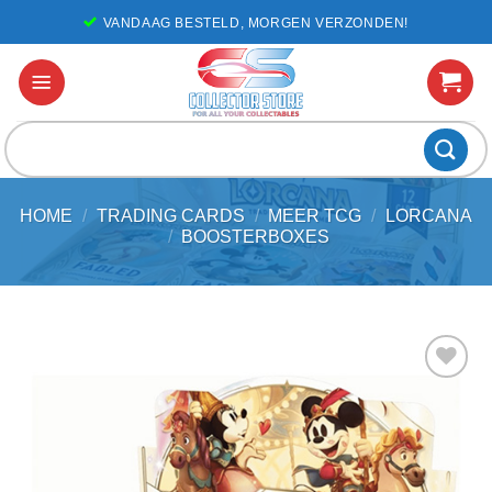
Ga
VANDAAG BESTELD, MORGEN VERZONDEN!
naar
inhoud
Zoeken
naar:
HOME
/
TRADING CARDS
/
MEER TCG
/
LORCANA
/
BOOSTERBOXES
Voeg toe
aan
favorieten