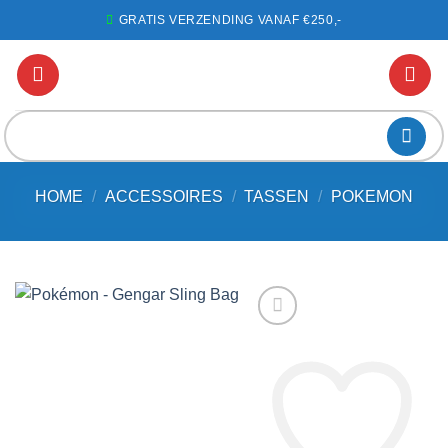
Ga
GRATIS VERZENDING VANAF €250,-
naar
inhoud
Zoeken
naar:
HOME
/
ACCESSOIRES
/
TASSEN
/
POKEMON