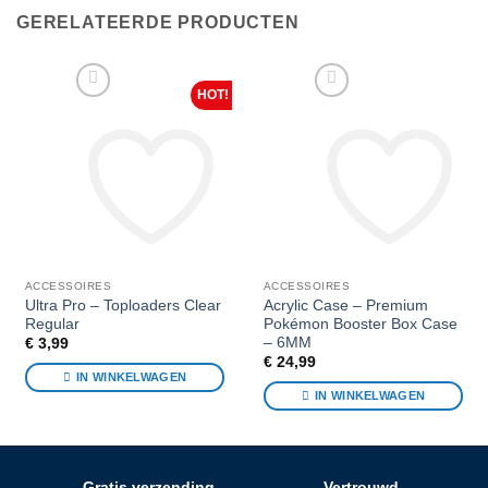
GERELATEERDE PRODUCTEN
Voeg toe aan favorieten
Voeg toe aan favorieten
ACCESSOIRES
ACCESSOIRES
Ultra Pro – Toploaders Clear
Acrylic Case – Premium
Regular
Pokémon Booster Box Case
– 6MM
€
3,99
€
24,99
IN WINKELWAGEN
IN WINKELWAGEN
Gratis verzending
Vertrouwd