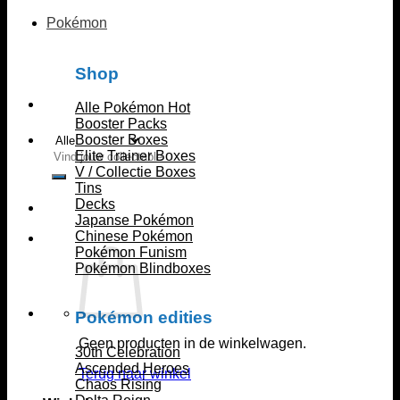
Pokémon
Shop
Alle Pokémon
Booster Packs
Booster Boxes
Zoeken
Elite Trainer Boxes
naar:
V / Collectie Boxes
Tins
Decks
Japanse Pokémon
Chinese Pokémon
Pokémon Funism
Pokémon Blindboxes
Pokémon edities
Geen producten in de winkelwagen.
30th Celebration
Ascended Heroes
Terug naar winkel
Chaos Rising