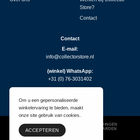
Store?
Contact
Contact
E-mail:
info@collectorstore.nl
(winkel) WhatsApp:
+31 (0) 76-3031402
Om u een gepersonaliseerde
winkelervaring te bieden, maakt
onze site gebruik van cookies.
VERZENDING & BETALING
RETOURZENDINGEN
PRIVACY POLICY
ALGEMENE VOORWAARDEN
ACCEPTEREN
WERKEN BIJ COLLECTOR STORE