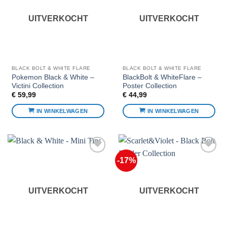
favorieten
favorieten
UITVERKOCHT
UITVERKOCHT
BLACK BOLT & WHITE FLARE
BLACK BOLT & WHITE FLARE
Pokemon Black & White –
BlackBolt & WhiteFlare –
Victini Collection
Poster Collection
€
59,99
€
44,99
IN WINKELWAGEN
IN WINKELWAGEN
-17%
Voeg toe
Voeg toe
aan
aan
favorieten
favorieten
UITVERKOCHT
UITVERKOCHT