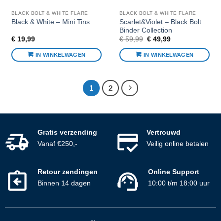
BLACK BOLT & WHITE FLARE
BLACK BOLT & WHITE FLARE
Scarlet&Violet – Black Bolt
Black & White – Mini Tins
Binder Collection
Oorspronkelijke
Huidige
€
19,99
€
59,99
€
49,99
prijs
prijs
was:
is:
IN WINKELWAGEN
IN WINKELWAGEN
€ 59,99.
€ 49,99.
1
2
Gratis verzending
Vertrouwd
Vanaf €250,-
Veilig online betalen
Retour zendingen
Online Support
Binnen 14 dagen
10:00 t/m 18:00 uur