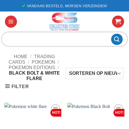
Ga
VANDAAG BESTELD, MORGEN VERZONDEN!
naar
inhoud
Zoeken
naar:
HOME
/
TRADING
CARDS
/
POKEMON
/
POKEMON EDITIONS
/
BLACK BOLT & WHITE
FLARE
FILTER
Voeg toe
Voeg toe
aan
aan
favorieten
favorieten