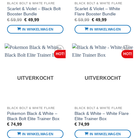
BLACK BOLT & WHITE FLARE
BLACK BOLT & WHITE FLARE
Scarlet & Violet – Black Bolt
Scarlet & Violet – White
Booster Bundle
Flare Booster Bundle
Oorspronkelijke
Huidige
Oorspronkelijke
Huidige
€
59,99
€
49,99
€
59,99
€
49,99
prijs
prijs
prijs
prijs
was:
is:
was:
is:
IN WINKELWAGEN
IN WINKELWAGEN
€ 59,99.
€ 49,99.
€ 59,99.
€ 49,99.
Voeg toe
Voeg toe
aan
aan
favorieten
favorieten
UITVERKOCHT
UITVERKOCHT
BLACK BOLT & WHITE FLARE
BLACK BOLT & WHITE FLARE
Pokemon Black & White –
Black & White – White Flare
Black Bolt Elite Trainer Box
Elite Trainer Box
€
74,99
€
74,99
IN WINKELWAGEN
IN WINKELWAGEN