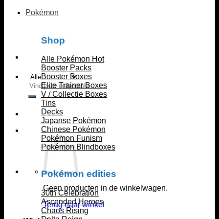
Pokémon
Shop
Alle Pokémon
Booster Packs
Booster Boxes
Zoeken
Elite Trainer Boxes
naar:
V / Collectie Boxes
Tins
Decks
Japanse Pokémon
Chinese Pokémon
Pokémon Funism
Pokémon Blindboxes
Pokémon edities
Geen producten in de winkelwagen.
30th Celebration
Ascended Heroes
Terug naar winkel
Chaos Rising