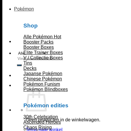
Pokémon
Shop
Alle Pokémon
Booster Packs
Booster Boxes
Elite Trainer Boxes
V / Collectie Boxes
Zoeken
Tins
naar:
Decks
Japanse Pokémon
Chinese Pokémon
Pokémon Funism
Pokémon Blindboxes
Pokémon edities
30th Celebration
Geen producten in de winkelwagen.
Ascended Heroes
Chaos Rising
Terug naar winkel