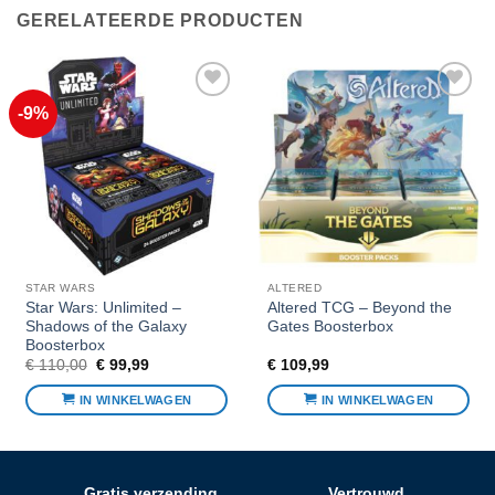
GERELATEERDE PRODUCTEN
-9%
Voeg toe
Voeg toe
aan
aan
favorieten
favorieten
STAR WARS
ALTERED
Star Wars: Unlimited –
Altered TCG – Beyond the
Shadows of the Galaxy
Gates Boosterbox
Boosterbox
Oorspronkelijke
Huidige
€
110,00
€
99,99
€
109,99
prijs
prijs
was:
is:
IN WINKELWAGEN
IN WINKELWAGEN
€ 110,00.
€ 99,99.
Gratis verzending
Vertrouwd