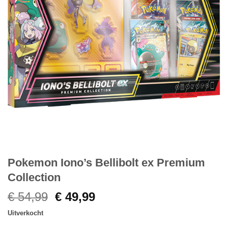
Pokemon Iono’s Bellibolt ex Premium
Collection
Oorspronkelijke
Huidige
€
54,99
€
49,99
prijs
prijs
Uitverkocht
was:
is: