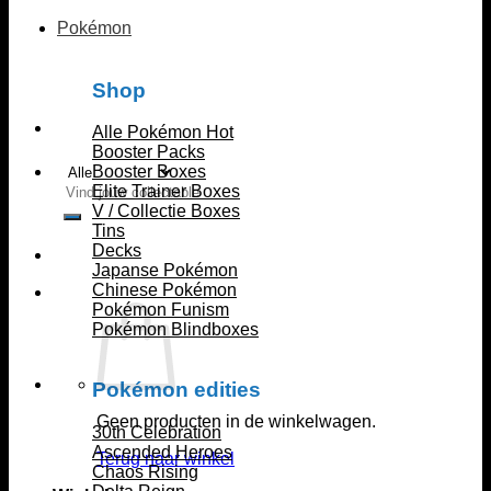
Pokémon
Shop
Alle Pokémon
Booster Packs
Booster Boxes
Zoeken
Elite Trainer Boxes
naar:
V / Collectie Boxes
Tins
Decks
Japanse Pokémon
Chinese Pokémon
Pokémon Funism
Pokémon Blindboxes
Pokémon edities
Geen producten in de winkelwagen.
30th Celebration
Ascended Heroes
Terug naar winkel
Chaos Rising