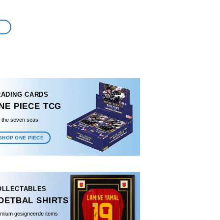
RADING CARDS
NE PIECE TCG
l the seven seas
SHOP ONE PIECE
OLLECTABLES
OETBAL SHIRTS
mium gesigneerde items