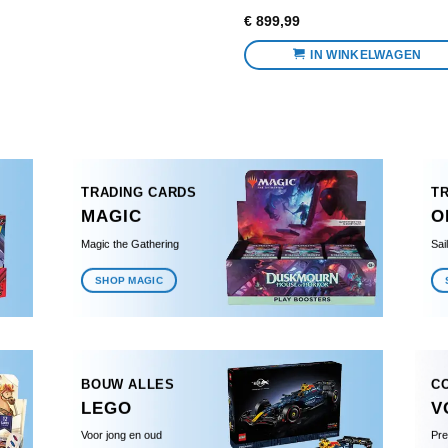
€
899,99
IN WINKELWAGEN
TRADING CARDS
T
MAGIC
O
Magic the Gathering
Sai
SHOP MAGIC
BOUW ALLES
C
LEGO
V
Voor jong en oud
Pre