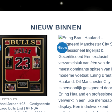
NIEUW BINNEN
Nieuw
Nie
Voeg toe
Voeg toe
aan
aan
favorieten
favorieten
C
M
C
C
P
G
€
n #23 – Gesigneerde
ijst | 6× NBA