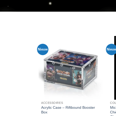
Nieuw
Nieuw
Voeg toe
aan
favorieten
ACCESSOIRES
COLLECTABLES
Acrylic Case – Riftbound Booster
Michael Jorda
Box
Chicago Bulls L