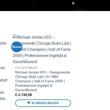
uw
Nieuw
Voeg toe
Voe
aan
a
favorieten
favo
OLLECTABLES
ichael Jordan #23 – Gesigneerde
hicago Bulls Lijst | 6× NBA
hampion | Hall of Fame 2009 |
rofessioneel Ingelijst &
ecertificeerd
2.749,99
IN WINKELWAGEN