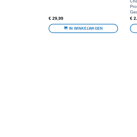
Champion | Hal
Professioneel I
Gecertificeer
€
29,99
€
2.749,99
IN WINKELWAGEN
IN 