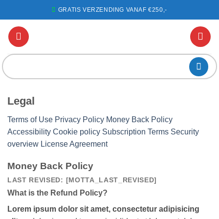
Ga
GRATIS VERZENDING VANAF €250,-
naar
inhoud
Zoeken
naar:
Legal
Terms of Use
Privacy Policy
Money Back Policy
Accessibility
Cookie policy
Subscription Terms
Security
overview
License Agreement
Money Back Policy
LAST REVISED: [MOTTA_LAST_REVISED]
What is the Refund Policy?
Lorem ipsum dolor sit amet, consectetur adipisicing