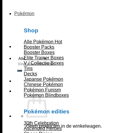
Pokémon
Shop
Alle Pokémon
Booster Packs
Booster Boxes
Elite Trainer Boxes
V / Collectie Boxes
Zoeken
Tins
naar:
Decks
Japanse Pokémon
Chinese Pokémon
Pokémon Funism
Pokémon Blindboxes
Pokémon edities
30th Celebration
Geen producten in de winkelwagen.
Ascended Heroes