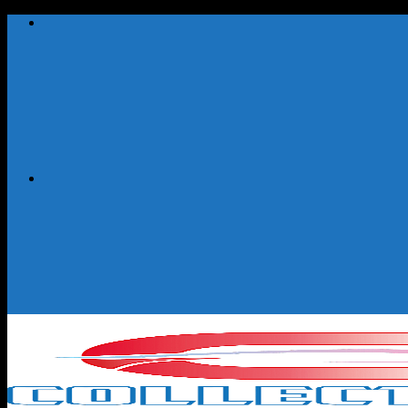
Ga
naar
inhoud