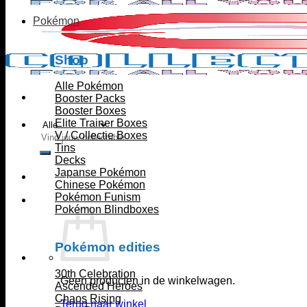
Pokémon
Shop
Alle Pokémon
Booster Packs
Booster Boxes
Elite Trainer Boxes
V / Collectie Boxes
Zoeken
Tins
naar:
Decks
Japanse Pokémon
Chinese Pokémon
Pokémon Funism
Pokémon Blindboxes
Pokémon edities
30th Celebration
Geen producten in de winkelwagen.
Ascended Heroes
Chaos Rising
Terug naar winkel