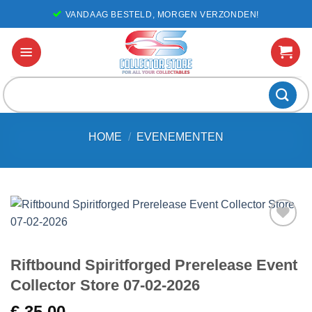
Ga
VANDAAG BESTELD, MORGEN VERZONDEN!
naar
inhoud
Zoeken
naar:
HOME
/
EVENEMENTEN
Voeg toe
aan
Riftbound Spiritforged Prerelease Event
favorieten
Collector Store 07-02-2026
€
35,00