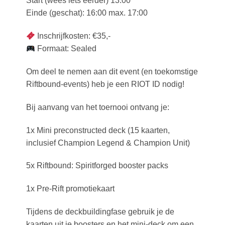
Start (wees iets eerder) 13:00
Einde (geschat): 16:00 max. 17:00
Inschrijfkosten: €35,-
Formaat: Sealed
Om deel te nemen aan dit event (en toekomstige
Riftbound-events) heb je een RIOT ID nodig!
Bij aanvang van het toernooi ontvang je:
1x Mini preconstructed deck (15 kaarten,
inclusief Champion Legend & Champion Unit)
5x Riftbound: Spiritforged booster packs
1x Pre-Rift promotiekaart
Tijdens de deckbuildingfase gebruik je de
kaarten uit je boosters en het mini-deck om een