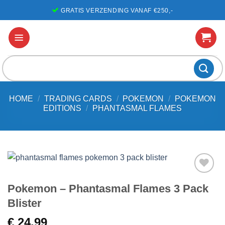
Ga
GRATIS VERZENDING VANAF €250,-
naar
inhoud
Zoeken
naar:
HOME
/
TRADING CARDS
/
POKEMON
/
POKEMON
EDITIONS
/
PHANTASMAL FLAMES
Voeg toe
Pokemon – Phantasmal Flames 3 Pack
aan
favorieten
Blister
€
24,99