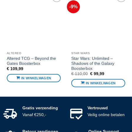
-9%
Voeg toe
Voeg toe
aan
aan
favorieten
favorieten
ALTERED
STAR WARS
Altered TCG – Beyond the
Star Wars: Unlimited –
Gates Boosterbox
Shadows of the Galaxy
Boosterbox
€
109,99
Oorspronkelijke
Huidige
€
110,00
€
99,99
prijs
prijs
IN WINKELWAGEN
was:
is:
IN WINKELWAGEN
€ 110,00.
€ 99,99.
Gratis verzending
Vertrouwd
Vanaf €250,-
Veilig online betalen
Retour zendingen
Online Support