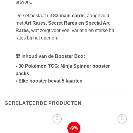
artwork.
De set bestaat uit
83 main cards
, aangevuld
met
Art Rares, Secret Rares en Special Art
Rares
, wat zorgt voor veel variatie en sterke hit
rates bij het openen.
🎁 Inhoud van de Booster Box:
•
30 Pokémon TCG: Ninja Spinner booster
packs
•
Elke booster bevat 5 kaarten
GERELATEERDE PRODUCTEN
-9%
Voeg toe
Voeg toe
aan
aan