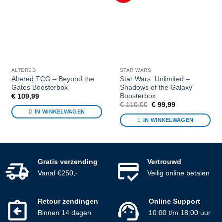
favorieten
favorieten
ALTERED
STAR WARS
Altered TCG – Beyond the
Star Wars: Unlimited –
Gates Boosterbox
Shadows of the Galaxy
Boosterbox
€
109,99
Oorspronkelijke
Huidige
€
110,00
€
99,99
prijs
prijs
IN WINKELWAGEN
was:
is:
IN WINKELWAGEN
€ 110,00.
€ 99,99.
Gratis verzending
Vertrouwd
Vanaf €250,-
Veilig online betalen
Retour zendingen
Online Support
Binnen 14 dagen
10:00 t/m 18:00 uur