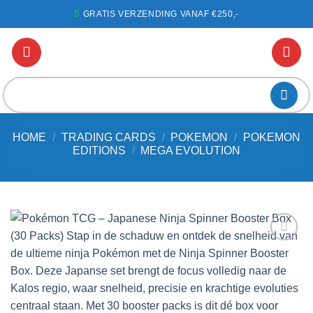
Ga
GRATIS VERZENDING VANAF €250,-
naar
inhoud
Zoeken
naar:
HOME
/
TRADING CARDS
/
POKEMON
/
POKEMON
EDITIONS
/
MEGA EVOLUTION
Voeg toe
aan
favorieten