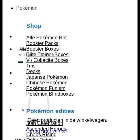
Pokémon
Shop
Alle Pokémon
Booster Packs
Booster Boxes
Zoeken
Elite Trainer Boxes
naar:
V / Collectie Boxes
Tins
Decks
Japanse Pokémon
Chinese Pokémon
Pokémon Funism
Pokémon Blindboxes
Pokémon edities
Geen producten in de winkelwagen.
30th Celebration
Ascended Heroes
Terug naar winkel
Chaos Rising