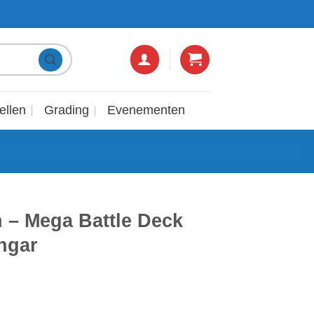
4,8/5 OP GOOGLE!
6 DAGEN P
ellen
Grading
Evenementen
– Mega Battle Deck
ngar