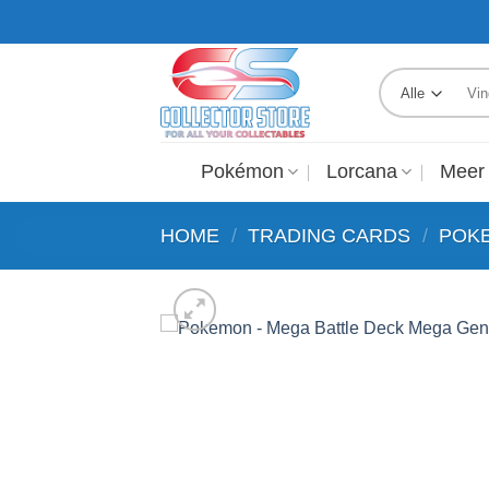
Ga
GRATIS VERZENDING VANAF €250,-
naar
inhoud
Zoek
naar:
Pokémon
Lorcana
Meer
HOME
/
TRADING CARDS
/
POK