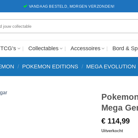
VANDAAG BESTELD, MORGEN VERZONDEN!
en
 TCG’s
Collectables
Accessoires
Bord & Sp
EMON
/
POKEMON EDITIONS
/
MEGA EVOLUTION
Pokemon 
Mega Ge
Voeg toe
aan
€
114,99
favorieten
Uitverkocht