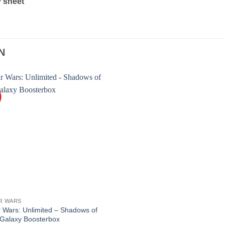
y sheet
N
Voeg toe
aan
favorieten
R WARS
r Wars: Unlimited – Shadows of
 Galaxy Boosterbox