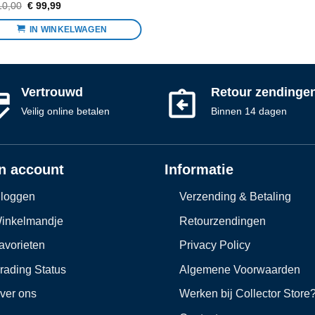
Oorspronkelijke
Huidige
0,00
€
99,99
prijs
prijs
was:
is:
IN WINKELWAGEN
€ 110,00.
€ 99,99.
Vertrouwd
Retour zendinge
Veilig online betalen
Binnen 14 dagen
n account
Informatie
nloggen
Verzending & Betaling
inkelmandje
Retourzendingen
avorieten
Privacy Policy
rading Status
Algemene Voorwaarden
ver ons
Werken bij Collector Store