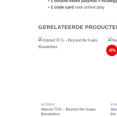
•
1 double-sided playmat + strateg
•
1 code card
voor online play
GERELATEERDE PRODUCTE
-9%
Voeg toe
aan
favorieten
ALTERED
STA
Altered TCG – Beyond the Gates
Sta
Boosterbox
the