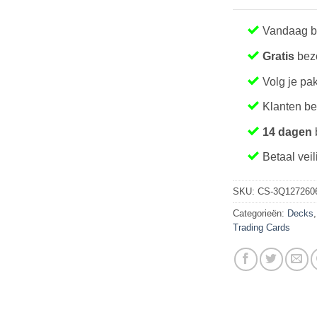
Vandaag b
Gratis
bezo
Volg je pa
Klanten b
14 dagen
Betaal veil
SKU:
CS-3Q1272606
Categorieën:
Decks
Trading Cards