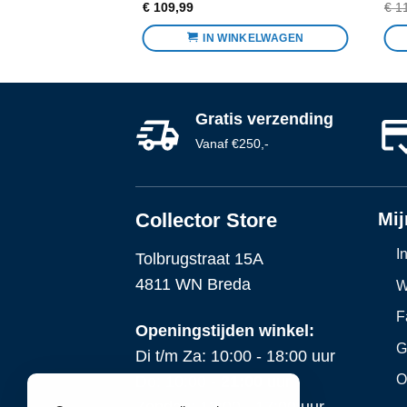
€
109,99
€
11
IN WINKELWAGEN
Gratis verzending
Vanaf €250,-
Collector Store
Mij
I
Tolbrugstraat 15A
4811 WN Breda
W
F
Openingstijden winkel:
G
Di t/m Za: 10:00 - 18:00 uur
O
Do: 10:00 -
21:00
uur
Zondag: 12:00 - 17:00 uur