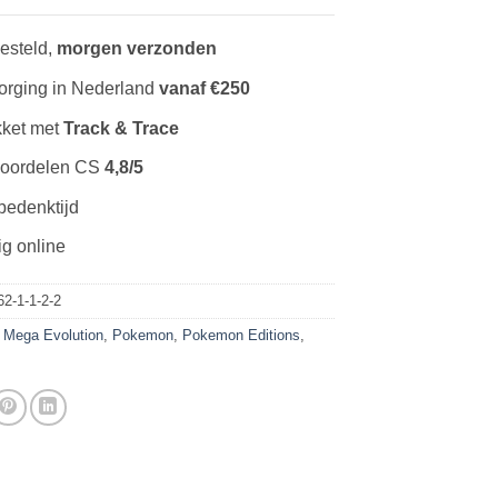
esteld,
morgen verzonden
rging in Nederland
vanaf €250
kket met
Track & Trace
eoordelen CS
4,8/5
bedenktijd
ig online
2-1-1-2-2
,
Mega Evolution
,
Pokemon
,
Pokemon Editions
,