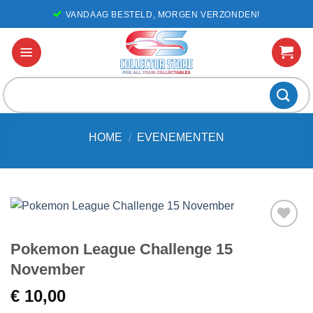
Ga
VANDAAG BESTELD, MORGEN VERZONDEN!
naar
inhoud
Zoeken
naar:
HOME
/
EVENEMENTEN
Voeg toe
Pokemon League Challenge 15
aan
favorieten
November
€
10,00