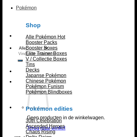
Pokémon
Shop
Alle Pokémon
Booster Packs
Booster Boxes
Zoeken
Elite Trainer Boxes
naar:
V / Collectie Boxes
Tins
Decks
Japanse Pokémon
Chinese Pokémon
Pokémon Funism
Pokémon Blindboxes
Pokémon edities
Geen producten in de winkelwagen.
30th Celebration
Ascended Heroes
Terug naar winkel
Chaos Rising