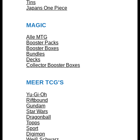
Tins
Japans One Piece
MAGIC
Alle MTG
Booster Packs
Booster Boxes
Bundles
Decks
Collector Booster Boxes
MEER TCG'S
Yu-Gi-Oh
Riftbound
Gundam
Star Wars
Dragonball
Topps
Sport
Digimon
Weiß Schwarz